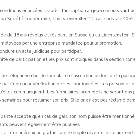
 conditions énoncées ci-après. L’inscription au jeu-concours vaut 
Coop Société Coopérative, Thiersteinerallee 12, case postale 4053,
e de 18 ans révolus et résidant en Suisse ou au Liechtenstein. So
t employées par une entreprise mandatée pour la promotion.
onclure un acte juridique pour participer.
imite de participation et les prix sont indiqués dans la section cor
de téléphone dans le formulaire d’inscription ou lors de la partici
par Coop pour vérification de ses coordonnées. Les personnes pa
 qu’elles communiquent. Les formulaires incomplets ne seront pas p
semaines pour réclamer son prix. Si le prix n’est pas réclamé dans
icipante accepte qu’en cas de gain, son nom puisse être mentionné
ants peuvent également être publiées.
à titre onéreux ou gratuit (par exemple revente, mise aux enchère