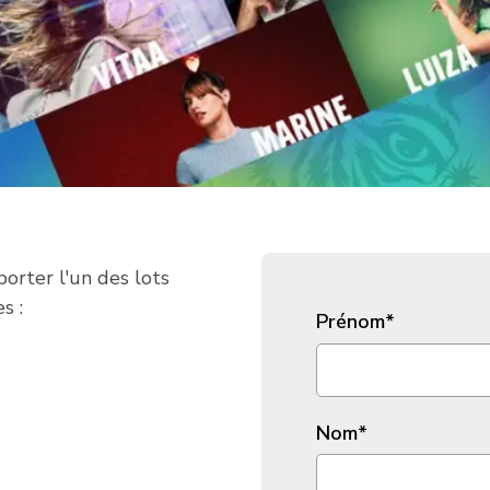
orter l'un des lots
s :
Prénom
*
Nom
*